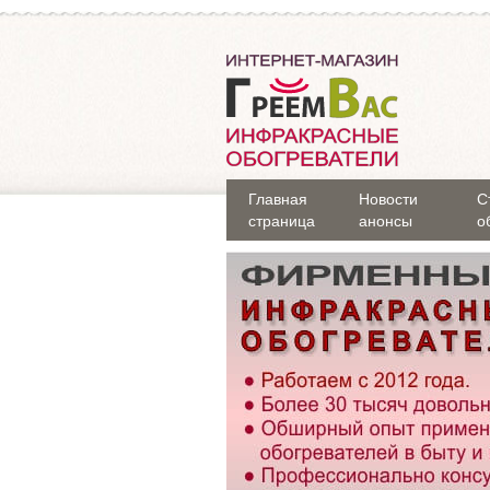
Главная
Новости
С
страница
анонсы
о