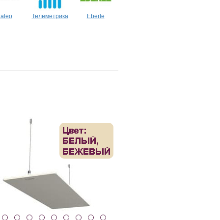
aleo
Телеметрика
Eberle