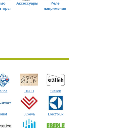
рмо
Аксессуары
Реле
яторы
напряжения
ебра
ЭКСО
Stalleh
oriot
Luxeva
Electrolux