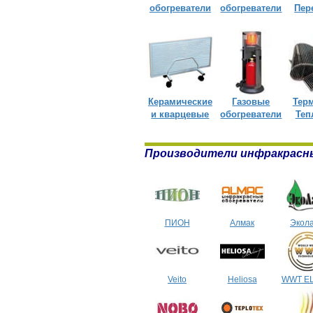
обогреватели
обогреватели
Пер
Керамические
Газовые
Тер
и кварцевые
обогреватели
Теп
Производители инфракрасн
ПИОН
Алмак
Экол
Veito
Heliosa
WWT E