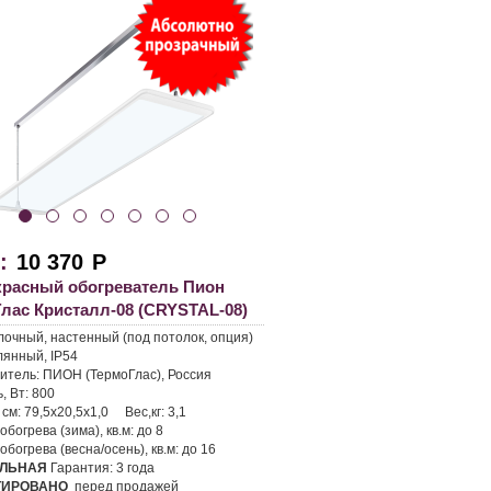
:
10 370
Р
расный обогреватель Пион
Глас Кристалл-08 (CRYSTAL-08)
лочный, настенный (под потолок, опция)
лянный, IP54
итель:
ПИОН (ТермоГлас), Россия
, Вт:
800
 см:
79,5х20,5х1,0
Вес,кг:
3,1
богрева (зима), кв.м:
до 8
богрева (весна/осень), кв.м:
до 16
ЛЬНАЯ
Гарантия:
3 года
ТИРОВАНО
перед продажей