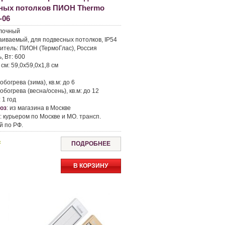
ных потолков ПИОН Thermo
-06
лочный
аиваемый, для подвесных потолков, IP54
итель:
ПИОН (ТермоГлас), Россия
, Вт:
600
 см:
59,0x59,0x1,8 см
5
богрева (зима), кв.м:
до 6
богрева (весна/осень), кв.м:
до 12
:
1 год
оз
:
из магазина в Москве
а
:
курьером по Москве и МО. трансп.
й по РФ.
ь
ПОДРОБНЕЕ
В КОРЗИНУ