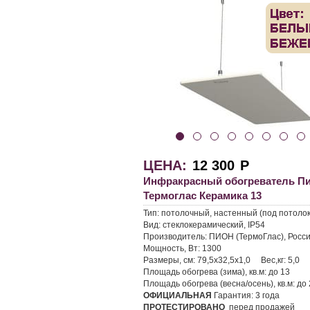
ЦЕНА:
12 300
Р
Инфракрасный обогреватель П
Термоглас Керамика 13
Тип:
потолочный, настенный (под потолок
Вид:
стеклокерамический, IP54
Производитель:
ПИОН (ТермоГлас), Росс
Мощность, Вт:
1300
Размеры, см:
79,5х32,5х1,0
Вес,кг:
5,0
Площадь обогрева (зима), кв.м:
до 13
Площадь обогрева (весна/осень), кв.м:
до 
ОФИЦИАЛЬНАЯ
Гарантия:
3 года
ПРОТЕСТИРОВАНО
перед продажей