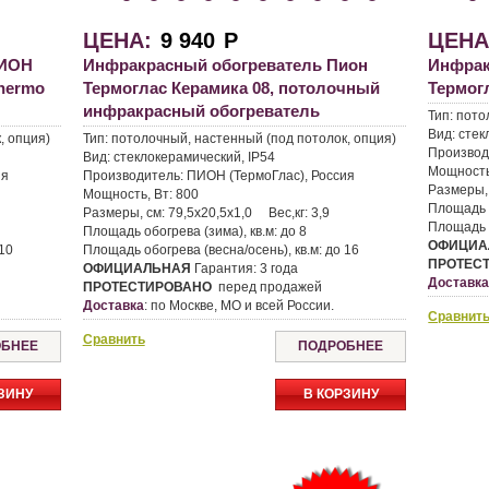
ЦЕНА:
9 940
Р
ЦЕНА
ПИОН
Инфракрасный обогреватель Пион
Инфрак
Thermo
Термоглас Керамика 08, потолочный
Термог
инфракрасный обогреватель
Тип:
пото
Вид:
стек
, опция)
Тип:
потолочный, настенный (под потолок, опция)
Производ
Вид:
стеклокерамический, IP54
Мощность
ия
Производитель:
ПИОН (ТермоГлас), Россия
Размеры,
Мощность, Вт:
800
Площадь о
Размеры, см:
79,5х20,5х1,0
Вес,кг:
3,9
Площадь о
Площадь обогрева (зима), кв.м:
до 8
ОФИЦИА
10
Площадь обогрева (весна/осень), кв.м:
до 16
ПРОТЕС
ОФИЦИАЛЬНАЯ
Гарантия:
3 года
Доставк
ПРОТЕСТИРОВАНО
перед продажей
Доставка
:
по Москве, МО и всей России.
Сравнит
Сравнить
БНЕЕ
ПОДРОБНЕЕ
ЗИНУ
В КОРЗИНУ