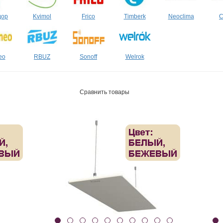
дор
Kvimol
Frico
Timberk
Neoclima
C
eo
RBUZ
Sonoff
Welrok
Сравнить товары