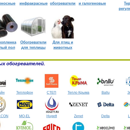
Те
еносные
инфракрасные
обогреватели
и галогеновые
регул
мопленка
Обогреватели
Для птиц и
лый пол
для теплицы
животных
ых обогревателей.
айн
Теплофон
СТЕП
Тепло Крыма
Ballu
З
LCON
MO-EL
Hugett
Zenet
Delta
L