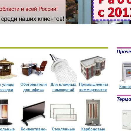
Проче
я улицы
Обогреватели
Для влажных
Промышленные
Конве
беседки
для офиса
помещений
коммерческие
Терм
польные
Конвективно-
Стеклянные
Карбоновые