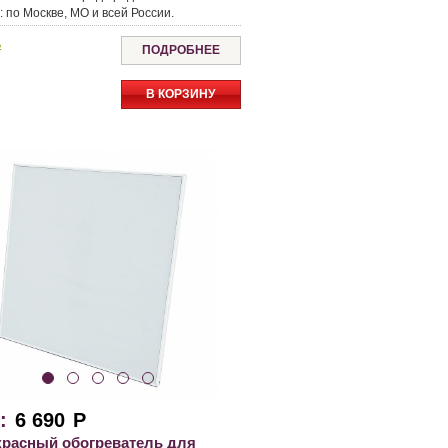
а
:
по Москве, МО и всей России.
ь
ПОДРОБНЕЕ
В КОРЗИНУ
:
6 690
Р
расный обогреватель для