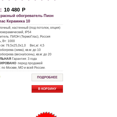
:
10 480
Р
расный обогреватель Пион
лас Керамика 10
лочный, настенный (под потолок, опция)
локерамический, IP54
итель:
ПИОН (ТермоГлас), Россия
, Вт:
1000
 см:
79,5х25,0х1,0
Вес,кг:
4,5
богрева (зима), кв.м:
до 10
богрева (весна/осень), кв.м:
до 20
ЛЬНАЯ
Гарантия:
3 года
ТИРОВАНО
перед продажей
а
:
по Москве, МО и всей России.
ь
ПОДРОБНЕЕ
В КОРЗИНУ