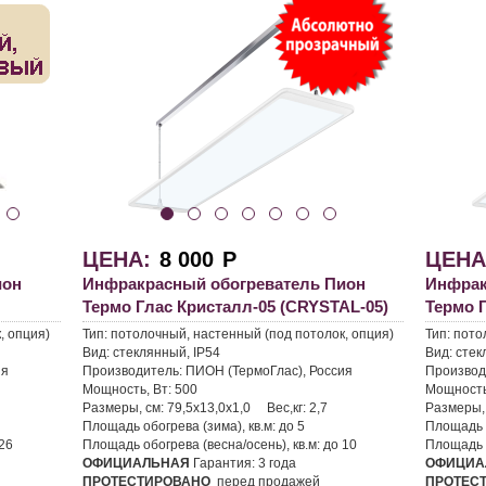
ЦЕНА:
8 000
Р
ЦЕНА
ион
Инфракрасный обогреватель Пион
Инфрак
Термо Глас Кристалл-05 (CRYSTAL-05)
Термо 
, опция)
Тип:
потолочный, настенный (под потолок, опция)
Тип:
пото
Вид:
стеклянный, IP54
Вид:
стек
ия
Производитель:
ПИОН (ТермоГлас), Россия
Производ
Мощность, Вт:
500
Мощность
Размеры, см:
79,5х13,0х1,0
Вес,кг:
2,7
Размеры,
Площадь обогрева (зима), кв.м:
до 5
Площадь о
26
Площадь обогрева (весна/осень), кв.м:
до 10
Площадь о
ОФИЦИАЛЬНАЯ
Гарантия:
3 года
ОФИЦИА
ПРОТЕСТИРОВАНО
перед продажей
ПРОТЕС