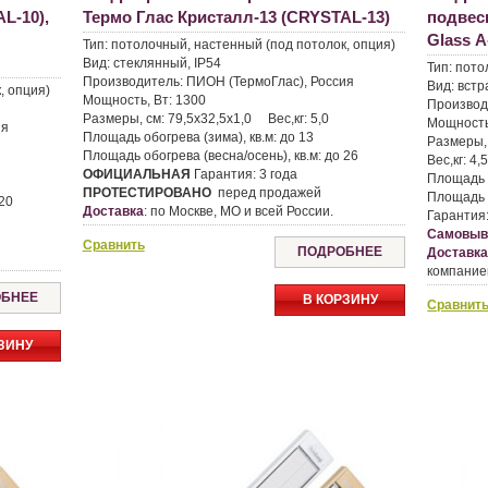
L-10),
Термо Глас Кристалл-13 (CRYSTAL-13)
подвес
Glass А
Тип:
потолочный, настенный (под потолок, опция)
Вид:
стеклянный, IP54
Тип:
пото
Производитель:
ПИОН (ТермоГлас), Россия
Вид:
встр
, опция)
Мощность, Вт:
1300
Производ
Размеры, см:
79,5х32,5х1,0
Вес,кг:
5,0
Мощность
ия
Площадь обогрева (зима), кв.м:
до 13
Размеры,
Площадь обогрева (весна/осень), кв.м:
до 26
Вес,кг:
4,
ОФИЦИАЛЬНАЯ
Гарантия:
3 года
Площадь о
ПРОТЕСТИРОВАНО
перед продажей
Площадь о
20
Доставка
:
по Москве, МО и всей России.
Гарантия
Самовыв
Сравнить
ПОДРОБНЕЕ
Доставк
компание
БНЕЕ
В КОРЗИНУ
Сравнит
ЗИНУ