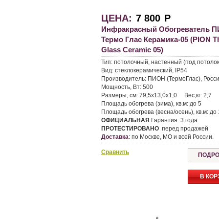
ЦЕНА:
7 800
Р
Инфракрасный Обогреватель 
Термо Глас Керамика-05 (PION 
Glass Ceramic 05)
Тип:
потолочный, настенный (под потолок
Вид:
стеклокерамический, IP54
Производитель:
ПИОН (ТермоГлас), Росс
Мощность, Вт:
500
Размеры, см:
79,5х13,0х1,0
Вес,кг:
2,7
Площадь обогрева (зима), кв.м:
до 5
Площадь обогрева (весна/осень), кв.м:
до 
ОФИЦИАЛЬНАЯ
Гарантия:
3 года
ПРОТЕСТИРОВАНО
перед продажей
Доставка
:
по Москве, МО и всей России.
Сравнить
ПОДРО
В КОР