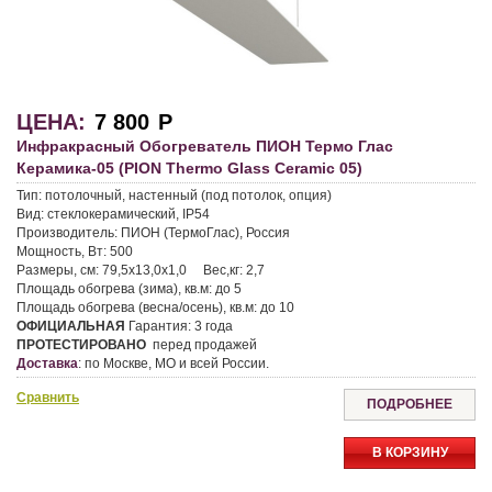
ЦЕНА:
7 800
Р
Инфракрасный Обогреватель ПИОН Термо Глас
Керамика-05 (PION Thermo Glass Ceramic 05)
Тип:
потолочный, настенный (под потолок, опция)
Вид:
стеклокерамический, IP54
Производитель:
ПИОН (ТермоГлас), Россия
Мощность, Вт:
500
Размеры, см:
79,5х13,0х1,0
Вес,кг:
2,7
Площадь обогрева (зима), кв.м:
до 5
Площадь обогрева (весна/осень), кв.м:
до 10
ОФИЦИАЛЬНАЯ
Гарантия:
3 года
ПРОТЕСТИРОВАНО
перед продажей
Доставка
:
по Москве, МО и всей России.
Сравнить
ПОДРОБНЕЕ
В КОРЗИНУ