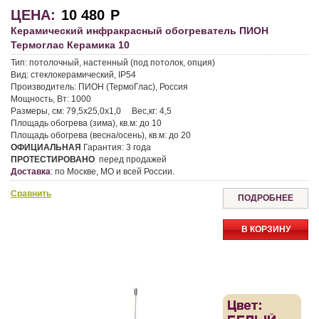
ЦЕНА:
10 480
Р
Керамический инфракрасный обогреватель ПИОН
Термоглас Керамика 10
Тип:
потолочный, настенный (под потолок, опция)
Вид:
стеклокерамический, IP54
Производитель:
ПИОН (ТермоГлас), Россия
Мощность, Вт:
1000
Размеры, см:
79,5х25,0х1,0
Вес,кг:
4,5
Площадь обогрева (зима), кв.м:
до 10
Площадь обогрева (весна/осень), кв.м:
до 20
ОФИЦИАЛЬНАЯ
Гарантия:
3 года
ПРОТЕСТИРОВАНО
перед продажей
Доставка
:
по Москве, МО и всей России.
Сравнить
ПОДРОБНЕЕ
В КОРЗИНУ