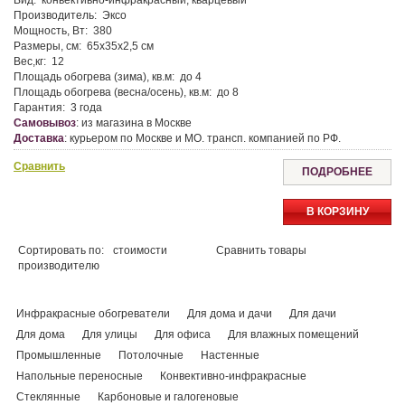
Вид:
конвективно-инфракрасный, кварцевый
Производитель:
Эксо
Мощность, Вт:
380
Размеры, см:
65х35х2,5 см
Вес,кг:
12
Площадь обогрева (зима), кв.м:
до 4
Площадь обогрева (весна/осень), кв.м:
до 8
Гарантия:
3 года
Самовывоз
:
из магазина в Москве
Доставка
:
курьером по Москве и МО. трансп. компанией по РФ.
Сравнить
ПОДРОБНЕЕ
В КОРЗИНУ
Сортировать по:
стоимости
Сравнить товары
производителю
Инфракрасные обогреватели
Для дома и дачи
Для дачи
Для дома
Для улицы
Для офиса
Для влажных помещений
Промышленные
Потолочные
Настенные
Напольные переносные
Конвективно-инфракрасные
Стеклянные
Карбоновые и галогеновые