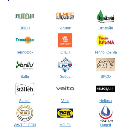
ПИОН
Алмак
Эколайн
Теплофон
СТЕП
Тепло Крыма
Ballu
Зебра
ЭКСО
Stalleh
Veito
Heliosa
WWT ELCON
MO-EL
Hugett