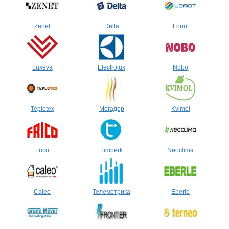
Zenet
Delta
Loriot
Luxeva
Electrolux
Nobo
Teplotex
Мегадор
Kvimol
Frico
Timberk
Neoclima
Caleo
Телеметрика
Eberle