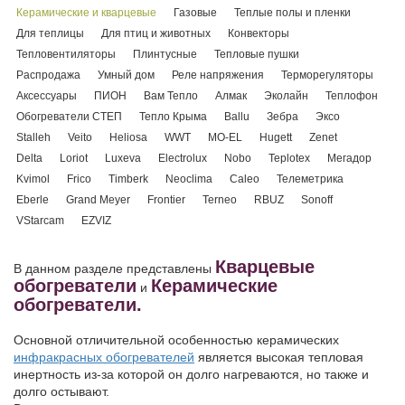
Керамические и кварцевые
Газовые
Теплые полы и пленки
Для теплицы
Для птиц и животных
Конвекторы
Тепловентиляторы
Плинтусные
Тепловые пушки
Распродажа
Умный дом
Реле напряжения
Терморегуляторы
Аксессуары
ПИОН
Вам Тепло
Алмак
Эколайн
Теплофон
Обогреватели СТЕП
Тепло Крыма
Ballu
Зебра
Эксо
Stalleh
Veito
Heliosa
WWT
MO-EL
Hugett
Zenet
Delta
Loriot
Luxeva
Electrolux
Nobo
Teplotex
Мегадор
Kvimol
Frico
Timberk
Neoclima
Caleo
Телеметрика
Eberle
Grand Meyer
Frontier
Terneo
RBUZ
Sonoff
VStarcam
EZVIZ
Кварцевые
В данном разделе представлены
обогреватели
Керамические
и
обогреватели.
Основной отличительной особенностью керамических
инфракрасных обогревателей
является высокая тепловая
инертность из-за которой он долго нагреваются, но также и
долго остывают.