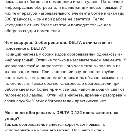
локального обогрева в помещении или на улице. Потолочные
инфракрасные обогреватели являются длинноволновыми. У
них температура нагревательного элемента более низкая (до
300 градусов), и они при работе не светятся. Тепло,
исходящее от них более мягкое и подходит только для
обогрева внутри помещения.
Чем кварцевый обогреватель DELTA отличается от
галогенного DELTA?
Принцип нагрева у обоих видов обогревателей одинаковый -
инфракрасный. Отличие только в нагревательном элементе. У
кварцевого трубка нагревательного элемента выполнена из
кварцевого стекла. При заполнении внутренности трубки
инертным газом галогеном обогреватель обычно называется
галогеновым. Также обычно галогеновые обогреватели при
работе светятся более ярким светом, напоминающим свет от
галогеновой лампы. . Отличий в нагреве, времени разогрева и
срока службы У этих обогревателей практически нет
Можно ли обогреватель DELTA D-122 использовать на
улице?
Так как обогреватель является коротковолновым, то
использовать на улице его можно. Но у него пыле и