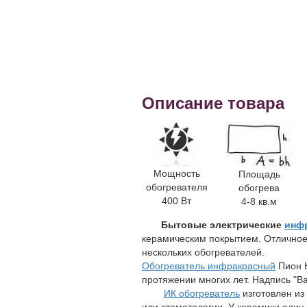
Описание товара
Мощность
Площадь
обогревателя
обогрева
400 Вт
4-8 кв.м
Бытовые электрические
инф
керамическим покрытием. Отлично
нескольких обогревателей.
Обогреватель инфракрасный
Пион К
протяжении многих лет. Надпись "
ИК обогреватель
изготовлен из
или стоматологии. У керамики один