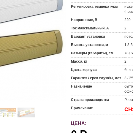
Регулировка температуры
нуже
(при
Напряжение, В
220
Ток максимальный, А
2
Вариант установки
пото
Высота установки, м
1,8-3
Размеры (габариты), см
78,0
Масса, кг
2
Цвета корпуса
белы
Гарантия / срок службы, лет
3 / 2
Назначение
быто
офисо
Страна производства
Росс
Примечание
СН
ЦЕНА: