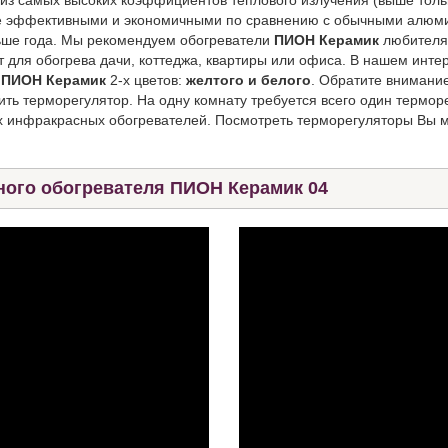
 эффективными и экономичными по сравнению с обычными алюми
льше года. Мы рекомендуем обогреватели
ПИОН Керамик
любителям
 для обогрева дачи, коттеджа, квартиры или офиса. В нашем инт
ПИОН Керамик
2-х цветов:
желтого и белого
. Обратите внимани
ить терморегулятор. На одну комнату требуется всего один термор
ких инфракрасных обогревателей. Посмотреть терморегуляторы Вы 
ого обогревателя ПИОН Керамик 04