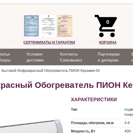
0
СЕРТИФИКАТЫ И ГАРАНТИИ
КОРЗИНА
татьи
Условия
Контакты
Партнерам
бзоры
доставки
Самовывоз
и дилерам
Бытовой Инфракрасный Обогреватель ПИОН Керамик 04
расный Обогреватель ПИОН Ке
ХАРАКТЕРИСТИКИ
Тип
подв
покр
Площадь обогрева, кв.м
4-9
Мощность, Вт
400