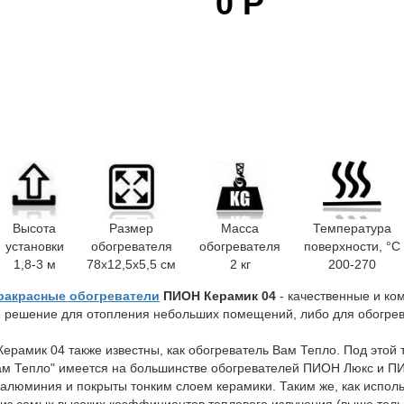
0
Р
Высота
Размер
Масса
Температура
установки
обогревателя
обогревателя
поверхности, °C
1,8-3 м
78x12,5x5,5 см
2 кг
200-270
ракрасные обогреватели
ПИОН Керамик 04
- качественные и ко
е решение для отопления небольших помещений, либо для обогр
ерамик 04 также известны, как обогреватель Вам Тепло. Под этой
Вам Тепло" имеется на большинстве обогревателей ПИОН Люкс и П
 алюминия и покрыты тонким слоем керамики. Таким же, как испол
 из самых высоких коэффициентов теплового излучения (выше только