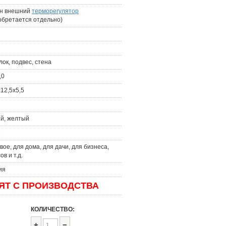
н внешний
терморегулятор
обретается отдельно)
лок, подвес, стена
,0
x12,5x5,5
й, желтый
5
вое, для дома, для дачи, для бизнеса,
в и т.д.
ия
ЯТ С ПРОИЗВОДСТВА
КОЛИЧЕСТВО:
+
−