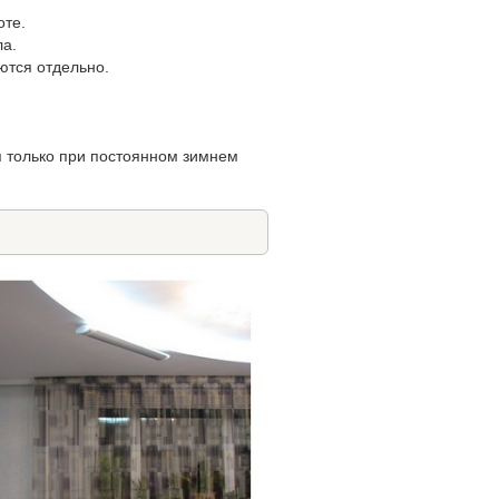
оте.
ла.
ются отдельно.
 только при постоянном зимнем