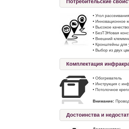
Потребительские свойс
•
Угол рассеивани
•
Инновационное к
•
Высокое качество
•
БезТЭНовая конс
•
Внешний клеммни
•
Кронштейны для у
•
Выбор из двух цв
Комплектация инфракра
•
Обогреватель
•
Инструкция с инф
•
Потолочное креп
Внимание:
Провод
Достоинства и недоста