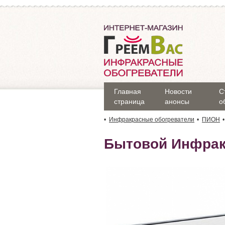
Главная
Новости
С
страница
анонсы
о
Инфракрасные обогреватели
ПИОН
Бытовой Инфрак