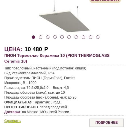
ЦЕНА:
10 480
Р
ПИОН Термоглас Керамика 10 (PION THERMOGLASS
Ceramic 10)
Тип:
потолочный, настенный (под потолок, опция)
Вид:
стеклокерамический, IP54
Производитель:
ПИОН (ТермоГлас), Россия
Мощность, Вт:
1000
Размеры, см:
79,5х25,0х1,0
Вес,кг:
4,5
Площадь обогрева (зима), кв.м:
до 10
Площадь обогрева (весна/осень), кв.м:
до 20
ОФИЦИАЛЬНАЯ
Гарантия:
3 года
ПРОТЕСТИРОВАНО
перед продажей
Доставка
:
по Москве, МО и всей России.
Сравнить
ПОДРОБНЕЕ