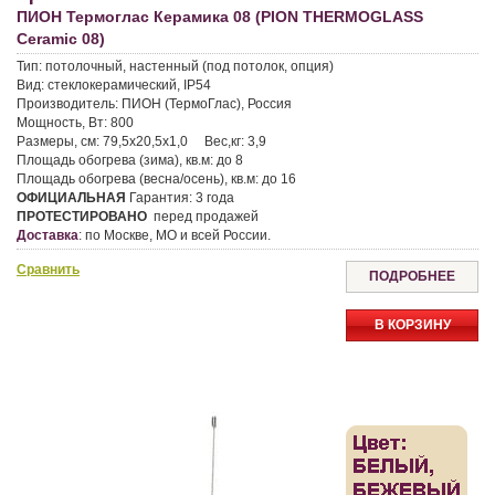
ПИОН Термоглас Керамика 08 (PION THERMOGLASS
Ceramic 08)
Тип:
потолочный, настенный (под потолок, опция)
Вид:
стеклокерамический, IP54
Производитель:
ПИОН (ТермоГлас), Россия
Мощность, Вт:
800
Размеры, см:
79,5х20,5х1,0
Вес,кг:
3,9
Площадь обогрева (зима), кв.м:
до 8
Площадь обогрева (весна/осень), кв.м:
до 16
ОФИЦИАЛЬНАЯ
Гарантия:
3 года
ПРОТЕСТИРОВАНО
перед продажей
Доставка
:
по Москве, МО и всей России.
Сравнить
ПОДРОБНЕЕ
В КОРЗИНУ