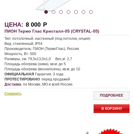
ЦЕНА:
8 000
Р
ПИОН Термо Глас Кристалл-05 (CRYSTAL-05)
Тип:
потолочный, настенный (под потолок, опция)
Вид:
стеклянный, IP54
Производитель:
ПИОН (ТермоГлас), Россия
Мощность, Вт:
500
Размеры, см:
79,5х13,0х1,0
Вес,кг:
2,7
Площадь обогрева (зима), кв.м:
до 5
Площадь обогрева (весна/осень), кв.м:
до 10
ОФИЦИАЛЬНАЯ
Гарантия:
3 года
ПРОТЕСТИРОВАНО
перед продажей
Доставка
:
по Москве, МО и всей России.
Сравнить
ПОДРОБНЕЕ
В КОРЗИНУ