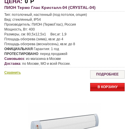
ЦЕНА:
0
Р
ПИОН Термо Глас Кристалл-04 (CRYSTAL-04)
Тип:
потолочный, настенный (под потолок, опция)
Вид:
стеклянный, IP54
Производитель:
ПИОН (ТермоГлас), Россия
Мощность, Вт:
400
Размеры, см:
80,5х12,5х1
Вес,кг:
1,9
Площадь обогрева (зима), кв.м:
до 4
Площадь обогрева (весна/осень), кв.м:
до 8
ОФИЦИАЛЬНАЯ
Гарантия:
1 год
ПРОТЕСТИРОВАНО
перед продажей
Самовывоз
:
из магазина в Москве
Доставка
:
по Москве, МО и всей России.
Сравнить
ПОДРОБНЕЕ
В КОРЗИНУ