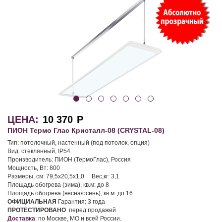
ЦЕНА:
10 370
Р
ПИОН Термо Глас Кристалл-08 (CRYSTAL-08)
Тип:
потолочный, настенный (под потолок, опция)
Вид:
стеклянный, IP54
Производитель:
ПИОН (ТермоГлас), Россия
Мощность, Вт:
800
Размеры, см:
79,5х20,5х1,0
Вес,кг:
3,1
Площадь обогрева (зима), кв.м:
до 8
Площадь обогрева (весна/осень), кв.м:
до 16
ОФИЦИАЛЬНАЯ
Гарантия:
3 года
ПРОТЕСТИРОВАНО
перед продажей
Доставка
:
по Москве, МО и всей России.