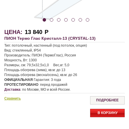
ЦЕНА:
13 840
Р
ПИОН Термо Глас Кристалл-13 (CRYSTAL-13)
Тип:
потолочный, настенный (под потолок, опция)
Вид:
стеклянный, IP54
Производитель:
ПИОН (ТермоГлас), Россия
Мощность, Вт:
1300
Размеры, см:
79,5х32,5х1,0
Вес,кг:
5,0
Площадь обогрева (зима), кв.м:
до 13
Площадь обогрева (весна/осень), кв.м:
до 26
ОФИЦИАЛЬНАЯ
Гарантия:
3 года
ПРОТЕСТИРОВАНО
перед продажей
Доставка
:
по Москве, МО и всей России.
Сравнить
ПОДРОБНЕЕ
В КОРЗИНУ