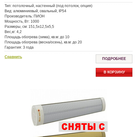
Тип: потолочный, настенный (под потолок, опция)
Вид: алюминиевый, овальный, IP54
Производитель: ПИОН
Мощность, Вт: 1000
Размеры, см: 151,5x12,5x5,5
Вес,кг: 4,2
Площадь обогрева (зима), кв.м: до 10
Площадь обогрева (весна/осень), кв.м: до 20
Гарантия: 3 года
Доставка: Москва и МО — курьером, По России — транспортные
Сравнить
компании
ПОДРОБНЕЕ
Самовывоз: доступен в магазине
Скидки: для пенсионеров — 3%, для повторных покупателей — 5%
В КОРЗИНУ