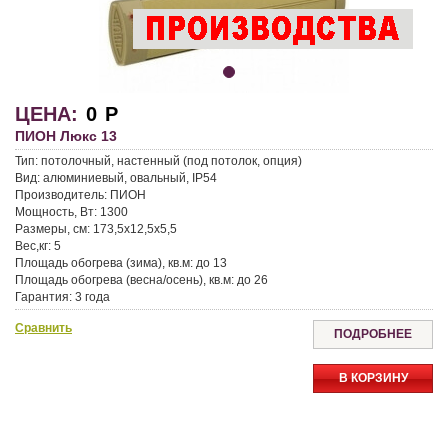
ЦЕНА:
0
Р
ПИОН Люкс 13
Тип: потолочный, настенный (под потолок, опция)
Вид: алюминиевый, овальный, IP54
Производитель: ПИОН
Мощность, Вт: 1300
Размеры, см: 173,5x12,5x5,5
Вес,кг: 5
Площадь обогрева (зима), кв.м: до 13
Площадь обогрева (весна/осень), кв.м: до 26
Гарантия: 3 года
Доставка: Москва и МО — курьером, По России — транспортные
Сравнить
компании
ПОДРОБНЕЕ
Самовывоз: доступен в магазине
Скидки: для пенсионеров — 3%, для повторных покупателей — 5%
В КОРЗИНУ