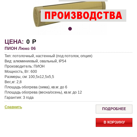
ЦЕНА:
0
Р
ПИОН Люкс 06
Тип: потолочный, настенный (под потолок, опция)
Вид: алюминиевый, овальный, IP54
Производитель: ПИОН
Мощность, Вт: 600
Размеры, см: 100,5x12,5x5,5
Вес,кг: 2,8
Площадь обогрева (зима), кв.м: до 6
Площадь обогрева (весна/осень), кв.м: до 12
Гарантия: 3 года
Доставка: Москва и МО — курьером, По России — транспортные
Сравнить
компании
ПОДРОБНЕЕ
Самовывоз: доступен в магазине
Скидки: для пенсионеров — 3%, для повторных покупателей — 5%
В КОРЗИНУ