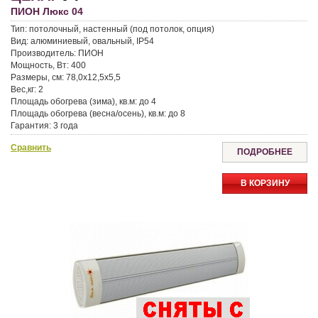
ПИОН Люкс 04
Тип: потолочный, настенный (под потолок, опция)
Вид: алюминиевый, овальный, IP54
Производитель: ПИОН
Мощность, Вт: 400
Размеры, см: 78,0x12,5x5,5
Вес,кг: 2
Площадь обогрева (зима), кв.м: до 4
Площадь обогрева (весна/осень), кв.м: до 8
Гарантия: 3 года
Доставка: Москва и МО — курьером, По России — транспортные
Сравнить
компании
ПОДРОБНЕЕ
Самовывоз: доступен в магазине
Скидки: для пенсионеров — 3%, для повторных покупателей — 5%
В КОРЗИНУ