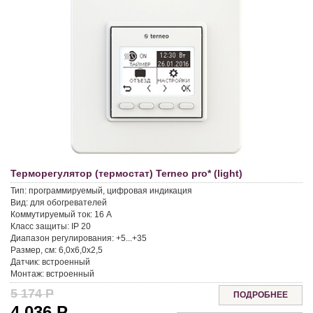
Терморегулятор (термостат) Terneo pro* (light)
Тип:
программируемый, цифровая индикация
Вид:
для обогревателей
Коммутируемый ток:
16 A
Класс защиты:
IP 20
Диапазон регулирования:
+5...+35
Размер, см:
6,0x6,0x2,5
Датчик:
встроенный
Монтаж:
встроенный
5 174
Р
ПОДРОБНЕЕ
4 036
Р