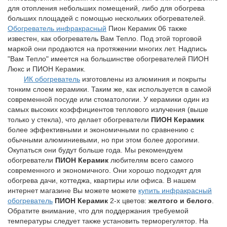
для отопления небольших помещений, либо для обогрева
больших площадей с помощью нескольких обогревателей.
Обогреватель инфракрасный
Пион Керамик 06 также
известен, как обогреватель Вам Тепло. Под этой торговой
маркой они продаются на протяжении многих лет. Надпись
"Вам Тепло" имеется на большинстве обогревателей ПИОН
Люкс и ПИОН Керамик.
ИК обогреватель
изготовлены из алюминия и покрыты
тонким слоем керамики. Таким же, как используется в самой
современной посуде или стоматологии. У керамики один из
самых высоких коэффициентов теплового излучения (выше
только у стекла), что делает обогреватели
ПИОН Керамик
более эффективными и экономичными по сравнению с
обычными алюминиевыми, но при этом более дорогими.
Окупаться они будут больше года. Мы рекомендуем
обогреватели
ПИОН Керамик
любителям всего самого
современного и экономичного. Они хорошо подходят для
обогрева дачи, коттеджа, квартиры или офиса. В нашем
интернет магазине Вы можете можете
купить инфракрасный
обогреватель
ПИОН Керамик
2-х цветов:
желтого и белого
.
Обратите внимание, что для поддержания требуемой
температуры следует также установить терморегулятор. На