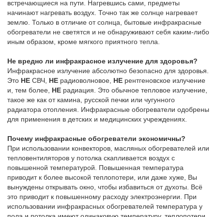
встречающиеся на пути. Нагревшись сами, предметы
начинают нагревать воздух. Точно так же солнце нагревает
землю. Только в отличие от солнца, бытовые инфракрасные
обогреватели не светятся и не обнаруживают себя каким-либо
иным образом, кроме мягкого приятного тепла.
Не вредно ли инфракрасное излучение для здоровья?
Инфракрасное излучение абсолютно безопасно для здоровья.
Это
НЕ
СВЧ,
НЕ
радиоволновое,
НЕ
рентгеновское излучение
и, тем более,
НЕ
радиация. Это обычное тепловое излучение,
такое же как от камина, русской печки или чугунного
радиатора отопления. Инфракрасные обогреватели одобрены
для применения в детских и медицинских учреждениях.
Почему инфракрасные обогреватели экономичны?
При использовании конвекторов, масляных обогревателей или
тепловентиляторов у потолка скапливается воздух с
повышенной температурой. Повышенная температура
приводит к более высокой теплопотери, или даже хуже, Вы
вынуждены открывать окно, чтобы избавиться от духоты. Всё
это приводит к повышенному расходу электроэнергии. При
использовании инфракрасных обогревателей температура у
пола и потолка имеют одинаковую температуру, теплопотери