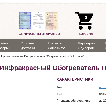
0
СЕРТИФИКАТЫ И ГАРАНТИИ
КОРЗИНА
татьи
Условия
Контакты
Партнерам
бзоры
доставки
Самовывоз
и дилерам
Промышленный Инфракрасный Обогреватель ПИОН Про 20
нфракрасный Обогреватель П
ХАРАКТЕРИСТИКИ
Тип
пото
Вид
алю
Площадь обогрева, кв.м
до 20