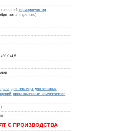
н внешний
терморегулятор
обретается отдельно)
5х30,0х4,5
ьной
5
офиса
,
для теплицы
,
для влажных
ещений
,
промышленные, коммерческие
Н
ия
ЯТ С ПРОИЗВОДСТВА