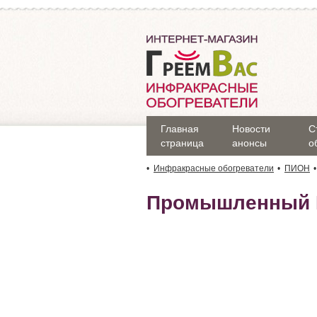
Главная
Новости
С
страница
анонсы
о
Инфракрасные обогреватели
ПИОН
Промышленный И