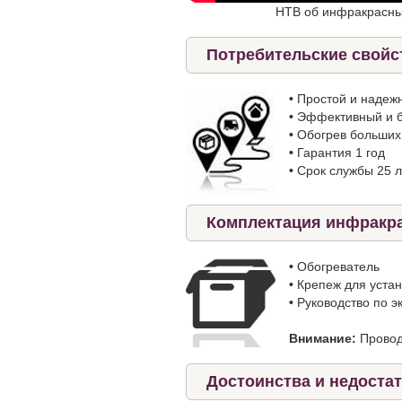
НТВ об инфракрасны
Потребительские свойс
•
Простой и надеж
•
Эффективный и б
•
Обогрев больши
•
Гарантия 1 год
•
Срок службы 25 л
Комплектация инфракра
•
Обогреватель
•
Крепеж для устан
•
Руководство по э
Внимание:
Провод
Достоинства и недоста