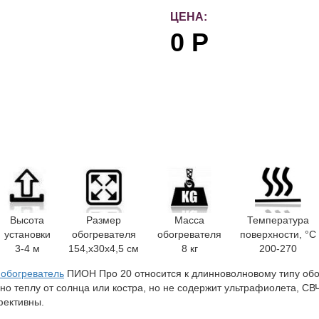
ЦЕНА:
0
Р
Высота
Размер
Масса
Температура
установки
обогревателя
обогревателя
поверхности, °C
3-4 м
154,x30x4,5 см
8 кг
200-270
обогреватель
ПИОН Про 20 относится к длинноволновому типу обо
но теплу от солнца или костра, но не содержит ультрафиолета, СВЧ
фективны.