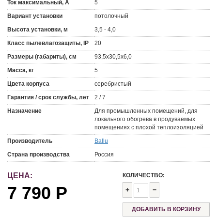
Ток максимальный, А
5
Вариант установки
потолочный
Высота установки, м
3,5 - 4,0
Класс пылевлагозащиты, IP
20
Размеры (габариты), см
93,5х30,5х6,0
Масса, кг
5
Цвета корпуса
серебристый
Гарантия / срок службы, лет
2 / 7
Назначение
Для промышленных помещений, для
локального обогрева в продуваемых
помещениях с плохой теплоизоляцией
Производитель
Ballu
Страна производства
Россия
ЦЕНА:
КОЛИЧЕСТВО:
7 790
Р
+
−