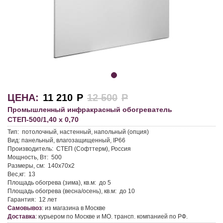
ЦЕНА:
11 210
Р
12 500
Р
Промышленный инфракрасный обогреватель
СТЕП-500/1,40 х 0,70
Тип:
потолочный, настенный, напольный (опция)
Вид:
панельный, влагозащищенный, IP66
Производитель:
СТЕП (Софттерм), Россия
Мощность, Вт:
500
Размеры, см:
140х70х2
Вес,кг:
13
Площадь обогрева (зима), кв.м:
до 5
Площадь обогрева (весна/осень), кв.м:
до 10
Гарантия:
12 лет
Самовывоз
:
из магазина в Москве
Доставка
:
курьером по Москве и МО. трансп. компанией по РФ.