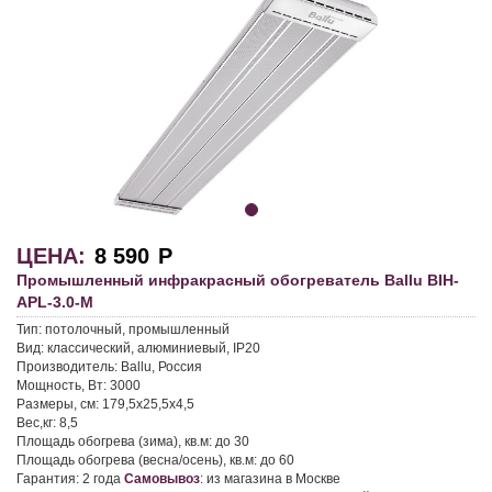
ЦЕНА:
8 590
Р
Промышленный инфракрасный обогреватель Ballu BIH-
APL-3.0-M
Тип:
потолочный, промышленный
Вид:
классический, алюминиевый, IP20
Производитель:
Ballu, Россия
Мощность, Вт:
3000
Размеры, см:
179,5х25,5х4,5
Вес,кг:
8,5
Площадь обогрева (зима), кв.м:
до 30
Площадь обогрева (весна/осень), кв.м:
до 60
Гарантия:
2 года
Самовывоз
:
из магазина в Москве