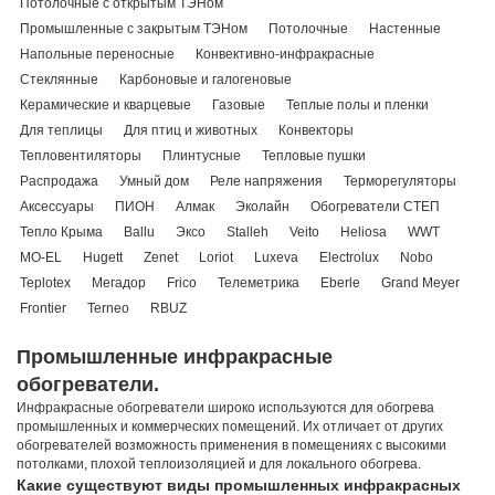
Потолочные с открытым ТЭНом
Промышленные с закрытым ТЭНом
Потолочные
Настенные
Напольные переносные
Конвективно-инфракрасные
Стеклянные
Карбоновые и галогеновые
Керамические и кварцевые
Газовые
Теплые полы и пленки
Для теплицы
Для птиц и животных
Конвекторы
Тепловентиляторы
Плинтусные
Тепловые пушки
Распродажа
Умный дом
Реле напряжения
Терморегуляторы
Аксессуары
ПИОН
Алмак
Эколайн
Обогреватели СТЕП
Тепло Крыма
Ballu
Эксо
Stalleh
Veito
Heliosa
WWT
MO-EL
Hugett
Zenet
Loriot
Luxeva
Electrolux
Nobo
Teplotex
Мегадор
Frico
Телеметрика
Eberle
Grand Meyer
Frontier
Terneo
RBUZ
Промышленные инфракрасные
обогреватели.
Инфракрасные обогреватели широко используются для обогрева
промышленных и коммерческих помещений. Их отличает от других
обогревателей возможность применения в помещениях с высокими
потолками, плохой теплоизоляцией и для локального обогрева.
Какие существуют виды промышленных инфракрасных