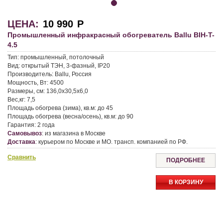
ЦЕНА:
10 990
Р
Промышленный инфракрасный обогреватель Ballu BIH-T-
4.5
Тип:
промышленный, потолочный
Вид:
открытый ТЭН, 3-фазный, IP20
Производитель:
Ballu, Россия
Мощность, Вт:
4500
Размеры, см:
136,0х30,5х6,0
Вес,кг:
7,5
Площадь обогрева (зима), кв.м:
до 45
Площадь обогрева (весна/осень), кв.м:
до 90
Гарантия:
2 года
Самовывоз
:
из магазина в Москве
Доставка
:
курьером по Москве и МО. трансп. компанией по РФ.
Сравнить
ПОДРОБНЕЕ
В КОРЗИНУ