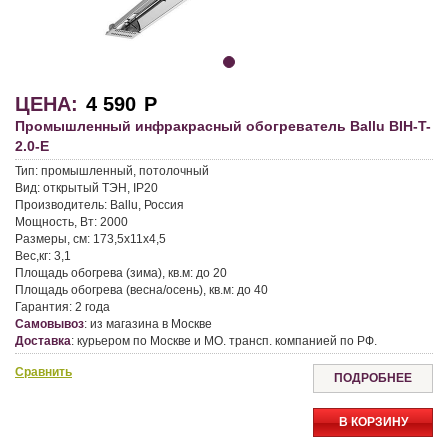
ЦЕНА:
4 590
Р
Промышленный инфракрасный обогреватель Ballu BIH-T-
2.0-E
Тип:
промышленный, потолочный
Вид:
открытый ТЭН, IP20
Производитель:
Ballu, Россия
Мощность, Вт:
2000
Размеры, см:
173,5х11х4,5
Вес,кг:
3,1
Площадь обогрева (зима), кв.м:
до 20
Площадь обогрева (весна/осень), кв.м:
до 40
Гарантия:
2 года
Самовывоз
:
из магазина в Москве
Доставка
:
курьером по Москве и МО. трансп. компанией по РФ.
Сравнить
ПОДРОБНЕЕ
В КОРЗИНУ