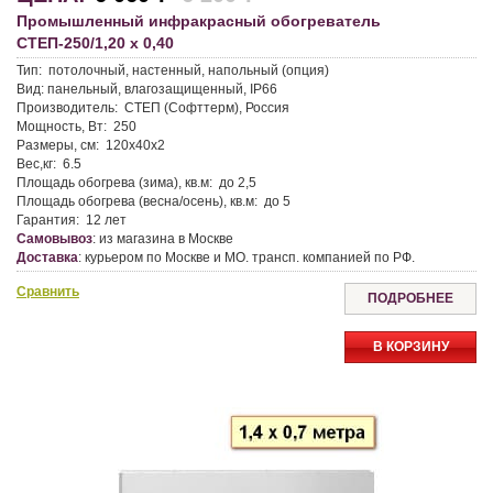
Промышленный инфракрасный обогреватель
СТЕП-250/1,20 х 0,40
Тип:
потолочный, настенный, напольный (опция)
Вид:
панельный, влагозащищенный, IP66
Производитель:
СТЕП (Софттерм), Россия
Мощность, Вт:
250
Размеры, см:
120х40х2
Вес,кг:
6.5
Площадь обогрева (зима), кв.м:
до 2,5
Площадь обогрева (весна/осень), кв.м:
до 5
Гарантия:
12 лет
Самовывоз
:
из магазина в Москве
Доставка
:
курьером по Москве и МО. трансп. компанией по РФ.
Сравнить
ПОДРОБНЕЕ
В КОРЗИНУ