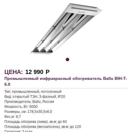
ЦЕНА:
12 990
Р
Промышленный инфракрасный обогреватель Ballu BIH-T-
6.0
Тип:
промышленный, потолочный
Вид:
открытый ТЭН, 3-фазный, IP20
Производитель:
Ballu, Россия
Мощность, Вт:
6000
Размеры, см:
178,5х30,5х6,0
Вес,кг:
8,7
Площадь обогрева (зима), кв.м:
до 60
Площадь обогрева (весна/осень), кв.м:
до 120
Гарантия:
2 года