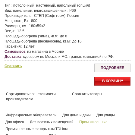
Тип:
потолочный, настенный, напольный (опция)
Вид:
панельный, влагозащищенный, IP66
Производитель:
СТЕП (Софттерм), Россия
Мощность, Вт:
800
Размеры, см:
180х59х2
Вес,кг:
13.5
Площадь обогрева (зима), кв.м:
до 8
Площадь обогрева (весна/осень), кв.м:
до 16
Гарантия:
12 лет
Самовывоз
:
из магазина в Москве
Доставка
:
курьером по Москве и МО. трансп. компанией по РФ.
Сравнить
ПОДРОБНЕЕ
В КОРЗИНУ
Сортировать по:
стоимости
Сравнить товары
производителю
Инфракрасные обогреватели
Для дома и дачи
Для улицы
Для офиса
Для влажных помещений
Промышленные
Промышленные с открытым ТЭНом