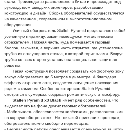
стали. Производство расположено в Китае и происходит под
руководством шведских инженеров, разработавших
конструкцию и дизайн. Сборка обогревателей осуществляется
на качественном, современном и высокотехнологичном
оборудовании.
Уличный обогреватель Stalleh Pyramid представляет собой
усеченную пирамиду, заканчивающуюся металлическим
отражателем. Нижняя часть, куда помещается газовый
баллон, закрытая, а верхняя часть открытая, где установлена
трубка из огнеупорного стекла, в которой горит пламя. Вокруг
трубки со всех сторон установлена специальная защитная
решетка.
Такая конструкция позволяет создавать комфортную зону
вокруг обогревателя до 5 метров в диаметре. А благодаря
эффекту открытого огня, создается ощущение нахождения
рядом с камином. Особенно интересно Stalleh Pyramid
смотрится в сумерках, создавая романтическую атмосферу.
Stalleh Pyramid x3 Black
имеет ряд особенностей, что
выделяет его на фоне других газовых обогревателей:
- Мобильность обеспечивается колёсиками, расположенными
на корпусе обогревателя. Нет никакой привязки к проводам,
обогреватель можно свободно перемещать.
- Безопасность работы обеспечивается специальной защитой,