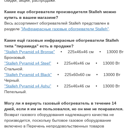
скидки, акции, распродажи.
Какие еще обогреватели производителя Stalleh можно
купить в вашем магазине?
Весь ассортимент обогревателей Stalleh представлен в
разделе
"Инфракрасные газовые обогреватели Stalleh"
.
Какие ещё газовые инфракрасные обогреватели Stalleh
типа "пирамида" есть в продаже?
"Stalleh Pyramid х4 Bronse"
• 225х46х46 см • 13000 Вт
Бронзовый.
"Stalleh Pyramid х4 Steel"
• 225х46х46 см • 13000 Вт
Стальной.
"Stalleh Pyramid х4 Black"
• 225х60х60 см • 13000 Вт
Черный.
"Stalleh Pyramid х4 Ashu"
• 225х46х46 см • 13000 Вт
Пепельный.
Могу ли я вернуть газовый обогреватель в течение 14
дней, если я им не пользовался, но он мне не понравился.
Возврат газового оборудования надлежащего качества не
производится, поскольку бытовое газовое оборудование
включено в Перечень непродовольственных товаров