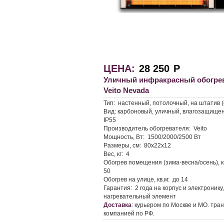
ЦЕНА:
28 250
Р
Уличный инфракрасный обогре
Veito Nevada
Тип:
настенный, потолочный, на штатив 
Вид:
карбоновый, уличный, влагозащище
IP55
Производитель обогревателя:
Veito
Мощность, Вт:
1500/2000/2500 Вт
Размеры, см:
80х22х12
Вес, кг:
4
Обогрев помещения (зима-весна/осень), к
50
Обогрев на улице, кв.м:
до 14
Гарантия:
2 года на корпус и электронику,
нагревательный элемент
Доставка
:
курьером по Москве и МО. тран
компанией по РФ.