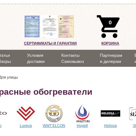
0
СЕРТИФИКАТЫ И ГАРАНТИИ
КОРЗИНА
татьи
Условия
Контакты
Партнерам
бзоры
доставки
Самовывоз
и дилерам
Для улицы
расные обогреватели
o
Luxeva
WWT ELCON
Hugett
Heliosa
S