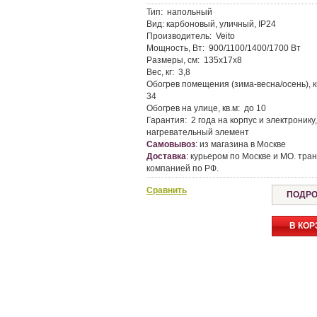
Тип:
напольный
Вид:
карбоновый, уличный, IP24
Производитель:
Veito
Мощность, Вт:
900/1100/1400/1700 Вт
Размеры, см:
135х17х8
Вес, кг:
3,8
Обогрев помещения (зима-весна/осень), к
34
Обогрев на улице, кв.м:
до 10
Гарантия:
2 года на корпус и электронику,
нагревательный элемент
Самовывоз
:
из магазина в Москве
Доставка
:
курьером по Москве и МО. тран
компанией по РФ.
Сравнить
ПОДРО
В КОР