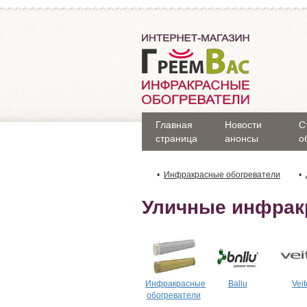
Главная
Новости
С
страница
анонсы
о
Инфракрасные обогреватели
Уличные инфрак
Инфракрасные
Ballu
Veit
обогреватели