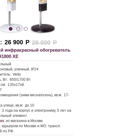
:
26 900
Р
28 000
Р
й инфракрасный обогреватель
H1800 XE
ольный
оновый, уличный, IP24
итель:
Veito
, Вт:
850/1700 Вт
 см:
135х17х8
7
омещения (зима-весна/осень), кв.м:
17-
а улице, кв.м:
до 10
:
2 года на корпус и электронику, 5 лет на
ельный элемент
оз
:
из магазина в Москве
а
:
курьером по Москве и МО. трансп.
й по РФ.