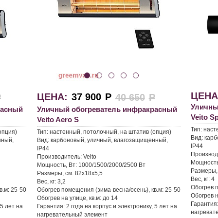
ЦЕНА
ЦЕНА:
37 900
Р
Р
40 650
Р
Уличны
расный
Уличный обогреватель инфракрасный
Veito S
Veito Aero S
Тип:
наст
опция)
Тип:
настенный, потолочный, на штатив (опция)
Вид:
карб
нный,
Вид:
карбоновый, уличный, влагозащищенный,
IP44
IP44
Производ
Производитель:
Veito
Мощность
Мощность, Вт:
1000/1500/2000/2500 Вт
Размеры,
Размеры, см:
82х18х5,5
Вес, кг:
4
Вес, кг:
3,2
Обогрев п
в.м:
25-50
Обогрев помещения (зима-весна/осень), кв.м:
25-50
Обогрев н
Обогрев на улице, кв.м:
до 14
Гарантия
 5 лет на
Гарантия:
2 года на корпус и электронику, 5 лет на
нагреват
нагревательный элемент