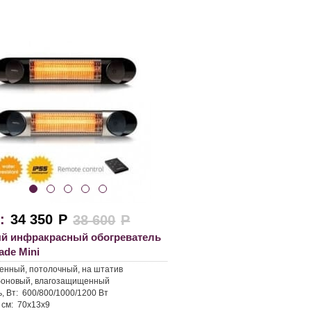
:
34 350
Р
38 600
Р
й инфракрасный обогреватель
lade Mini
енный, потолочный, на штатив
оновый, влагозащищенный
, Вт:
600/800/1000/1200 Вт
 см:
70х13х9