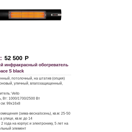
:
52 500
Р
й инфракрасный обогреватель
pace S black
енный, потолочный, на штатив (опция)
оновый, уличный, влагозащищенный,
итель:
Veito
, Вт:
1000/1700/2500 Вт
 см:
99х16х8
омещения (зима-весна/осень), кв.м:
25-50
а улице, кв.м:
до 14
:
2 года на корпус и электронику, 5 лет на
ельный элемент