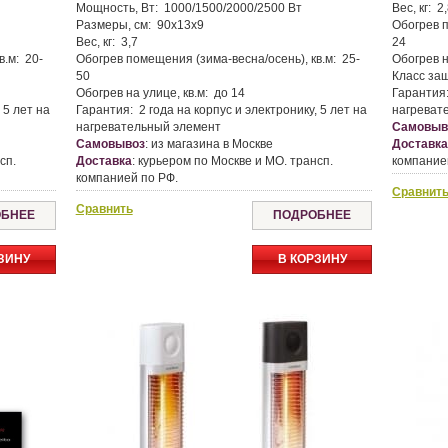
Мощность, Вт:
1000/1500/2000/2500 Вт
Вес, кг:
2,
Размеры, см:
90х13х9
Обогрев п
Вес, кг:
3,7
24
в.м:
20-
Обогрев помещения (зима-весна/осень), кв.м:
25-
Обогрев н
50
Класс за
Обогрев на улице, кв.м:
до 14
Гарантия
 5 лет на
Гарантия:
2 года на корпус и электронику, 5 лет на
нагреват
нагревательный элемент
Самовыв
Самовывоз
:
из магазина в Москве
Доставк
сп.
Доставка
:
курьером по Москве и МО. трансп.
компание
компанией по РФ.
Сравнит
Сравнить
БНЕЕ
ПОДРОБНЕЕ
ЗИНУ
В КОРЗИНУ