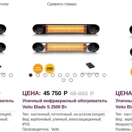
ителю
Сравнить товары
ЦЕНА:
45 750
Р
ЦЕНА
Р
49 900
Р
ватель
Уличный инфракрасный обогреватель
Уличны
Veito Blade S 2500 Вт
Veito B
(опция)
Тип:
настенный, потолочный, на штатив (опция)
Тип:
наст
нный,
Вид:
карбоновый, уличный, влагозащищенный,
Вид:
карб
IP55
Мощность
Производитель:
Veito
Размеры,