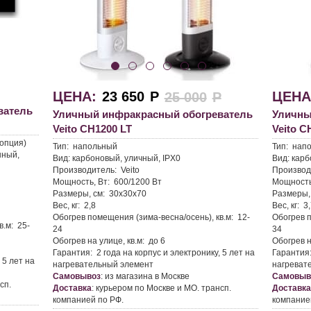
ЦЕНА:
23 650
Р
ЦЕНА
25 000
Р
ватель
Уличный инфракрасный обогреватель
Уличны
Veito CH1200 LT
Veito C
(опция)
Тип:
напольный
Тип:
нап
нный,
Вид:
карбоновый, уличный, IPX0
Вид:
карб
Производитель:
Veito
Производ
Мощность, Вт:
600/1200 Вт
Мощность
Размеры, см:
30х30х70
Размеры,
Вес, кг:
2,8
Вес, кг:
3,
Обогрев помещения (зима-весна/осень), кв.м:
12-
Обогрев п
в.м:
25-
24
34
Обогрев на улице, кв.м:
до 6
Обогрев н
Гарантия:
2 года на корпус и электронику, 5 лет на
Гарантия
 5 лет на
нагревательный элемент
нагреват
Самовывоз
:
из магазина в Москве
Самовыв
сп.
Доставка
:
курьером по Москве и МО. трансп.
Доставк
компанией по РФ.
компание