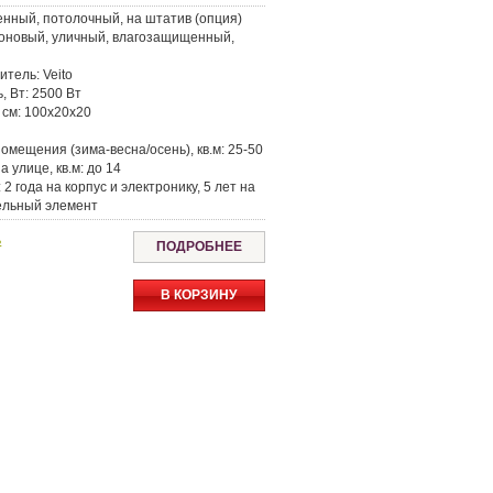
енный, потолочный, на штатив (опция)
оновый, уличный, влагозащищенный,
итель:
Veito
, Вт:
2500 Вт
 см:
100х20х20
омещения (зима-весна/осень), кв.м:
25-50
а улице, кв.м:
до 14
:
2 года на корпус и электронику, 5 лет на
ельный элемент
ь
ПОДРОБНЕЕ
В КОРЗИНУ