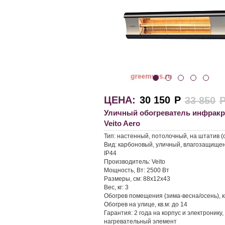
ЦЕНА:
30 150
Р
33 850
Уличный обогреватель инфрак
Veito Aero
Тип:
настенный, потолочный, на штатив (
Вид:
карбоновый, уличный, влагозащище
IP44
Производитель:
Veito
Мощность, Вт:
2500 Вт
Размеры, см:
88х12х43
Вес, кг:
3
Обогрев помещения (зима-весна/осень), к
Обогрев на улице, кв.м:
до 14
Гарантия:
2 года на корпус и электронику,
нагревательный элемент