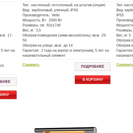
Тип:
настенный, потолочный, на штатив (опция)
Тип:
наст
Вид:
карбоновый, уличный, IPX0
Вид:
карб
Производитель:
Veito
IP55
Мощность, Вт:
2500 Вт
Производ
Размеры, см:
92х17х8
Мощность
Вес, кг:
3,5
Размеры,
в.м:
17-
Обогрев помещения (зима-весна/осень), кв.м:
25-
Вес, кг:
5
50
Обогрев п
Обогрев на улице, кв.м:
до 14
Обогрев н
 5 лет на
Гарантия:
2 года на корпус и электронику, 5 лет на
Гарантия
нагревательный элемент
нагреват
Сравнить
Сравнит
сп.
ПОДРОБНЕЕ
В КОРЗИНУ
БНЕЕ
ЗИНУ