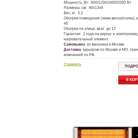
Мощность, Вт:
800/1200/1600/2000 Вт
Размеры, см:
90х13х9
Вес, кг:
3,3
Обогрев помещения (зима-весна/осень), к
40
Обогрев на улице, кв.м:
до 12
Гарантия:
2 года на корпус и электронику,
нагревательный элемент
Самовывоз
:
из магазина в Москве
Доставка
:
курьером по Москве и МО. тран
компанией по РФ.
Сравнить
ПОДРО
В КОР