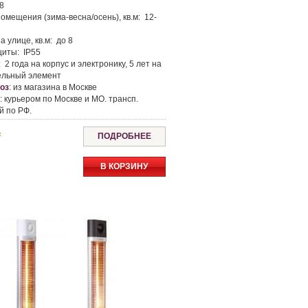
8
омещения (зима-весна/осень), кв.м:
12-
а улице, кв.м:
до 8
щиты:
IP55
:
2 года на корпус и электронику, 5 лет на
ельный элемент
оз
:
из магазина в Москве
а
:
курьером по Москве и МО. трансп.
й по РФ.
ь
ПОДРОБНЕЕ
В КОРЗИНУ