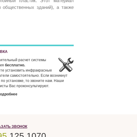
слойный пластик. Этот материал
 общественных зданий), а также
ОВКА
ительный расчет системы
ния
бесплатно.
те установить инфракрасные
атели самостоятельно. Если возникнут
 по установке, то звоните нам. Наши
исты Вас проконсультируют.
подробнее
АЗАТЬ ЗВОНОК
95
125 1070