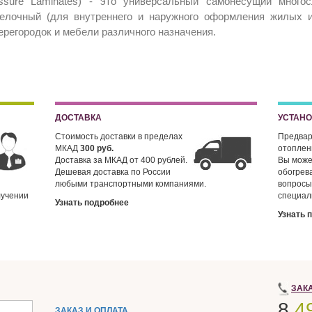
ssure Laminates) - это универсальный самонесущий много
делочный (для внутреннего и наружного оформления жилых и
ерегородок и мебели различного назначения.
ДОСТАВКА
УСТАН
Стоимость доставки в пределах
Предвар
МКАД
300 руб.
отопле
Доставка за МКАД от 400 рублей.
Вы може
Дешевая доставка по России
обогрев
любыми транспортными компаниями.
вопросы
лучении
специал
Узнать подробнее
Узнать 
ЗАК
8
4
ЗАКАЗ И ОПЛАТА