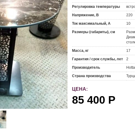
Регулировка температуры
встр
Напряжение, В
220
Ток максимальный, А
10
Размеры (габариты), см
Разм
Диам
стол
Масса, кг
17
Гарантия / срок службы, лет
2
Производитель
Hotta
Страна производства
Турц
ЦЕНА:
85 400
Р