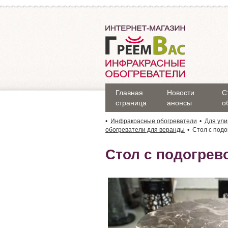
Главная
Новости
С
страница
анонсы
о
Инфракрасные обогреватели
Для ул
обогреватели для веранды
Стол с подо
Стол с подогрево