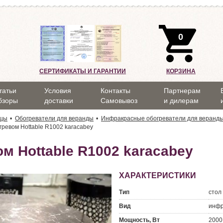
0
СЕРТИФИКАТЫ И ГАРАНТИИ
КОРЗИНА
татьи
Условия
Контакты
Партнерам
бзоры
доставки
Самовывоз
и дилерам
ицы
Обогреватели для веранды
Инфракрасные обогреватели для веранд
гревом Hottable R1002 karacabey
м Hottable R1002 karacabey
ХАРАКТЕРИСТИКИ
Тип
стол
Вид
инфр
Мощность, Вт
2000