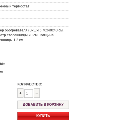
оенный термостат
ер обогревателя (ВxШхГ) 70x40х40 см.
етр столешницы 70 см. Толщина
ешницы 1,2 см.
ble
ия
КОЛИЧЕСТВО:
+
−
КУПИТЬ