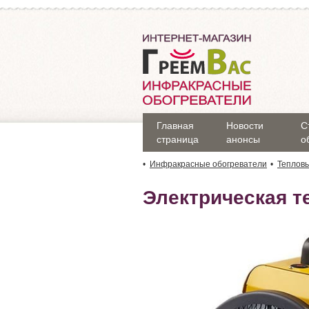
Главная
Новости
С
страница
анонсы
о
Инфракрасные обогреватели
Теплов
Электрическая т