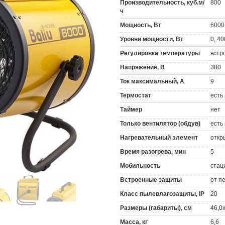
Производительность, куб.м/
800
ч
Мощность, Вт
6000
Уровни мощности, Вт
0, 40
Регулировка температуры
встр
Напряжение, В
380
Ток максимальный, А
9
Термостат
есть
Таймер
нет
Только вентилятор (обдув)
есть
Нагревательный элемент
откр
Время разогрева, мин
5
Мобильность
стац
Встроенные защиты
от п
Класс пылевлагозащиты, IP
20
Размеры (габариты), см
46,0
Масса, кг
6,6