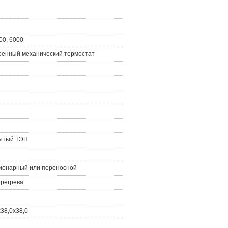
00, 6000
оенный механический термостат
ытый ТЭН
ионарный или переносной
ерегрева
x38,0x38,0