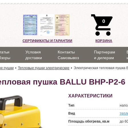
0
СЕРТИФИКАТЫ И ГАРАНТИИ
КОРЗИНА
татьи
Условия
Контакты
Партнерам
бзоры
доставки
Самовывоз
и дилерам
ые пушки
Тепловые пушки электрические
Электрическая тепловая пушка 
епловая пушка BALLU BHP-P2-6
ХАРАКТЕРИСТИКИ
Тип
напо
Вид
тепл
Площадь обогрева, кв.м
до 60