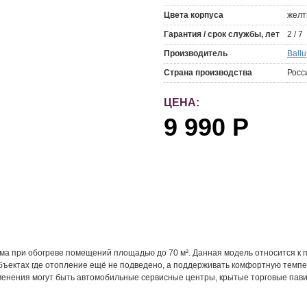
Цвета корпуса
жел
Гарантия / срок службы, лет
2 / 7
Производитель
Ballu
Страна производства
Росс
ЦЕНА:
9 990
Р
а при обогреве помещений площадью до 70 м². Данная модель относится 
бъектах где отопление ещё не подведено, а поддерживать комфортную темп
менения могут быть автомобильные сервисные центры, крытые торговые пави