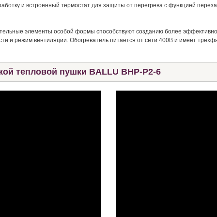
аботку и встроенный термостат для защиты от перегрева с функцией переза
ательные элементы особой формы способствуют созданию более эффективног
и и режим вентиляции. Обогреватель питается от сети 400В и имеет трёхфаз
кой тепловой пушки BALLU BHP-P2-6