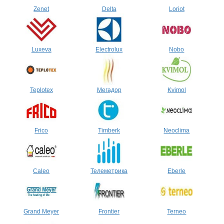
Zenet
Delta
Loriot
Luxeva
Electrolux
Nobo
Teplotex
Мегадор
Kvimol
Frico
Timberk
Neoclima
Caleo
Телеметрика
Eberle
Grand Meyer
Frontier
Terneo