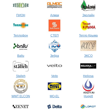
ПИОН
Алмак
Эколайн
Теплофон
СТЕП
Тепло Крыма
Ballu
Зебра
ЭКСО
Stalleh
Veito
Heliosa
WWT ELCON
MO-EL
Hugett