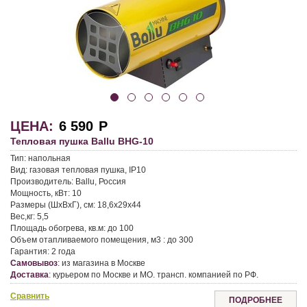
ЦЕНА:
6 590
Р
Тепловая пушка Ballu BHG-10
Тип:
напольная
Вид:
газовая тепловая пушка, IP10
Производитель:
Ballu, Россия
Мощность, кВт:
10
Размеры (ШхВхГ), см:
18,6х29х44
Вес,кг:
5,5
Площадь обогрева, кв.м:
до 100
Объем отапливаемого помещения, м3 :
до 300
Гарантия:
2 года
Самовывоз
:
из магазина в Москве
Доставка
:
курьером по Москве и МО. трансп. компанией по РФ.
Сравнить
ПОДРОБНЕЕ