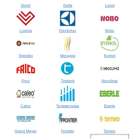
Zenet
Delta
Loriot
Luxeva
Electrolux
Nobo
Teplotex
Мегадор
Kvimol
Frico
Timberk
Neoclima
Caleo
Телеметрика
Eberle
Grand Meyer
Frontier
Terneo