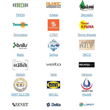
ПИОН
Алмак
Эколайн
Теплофон
СТЕП
Тепло Крыма
Ballu
Зебра
ЭКСО
Stalleh
Veito
Heliosa
WWT ELCON
MO-EL
Hugett