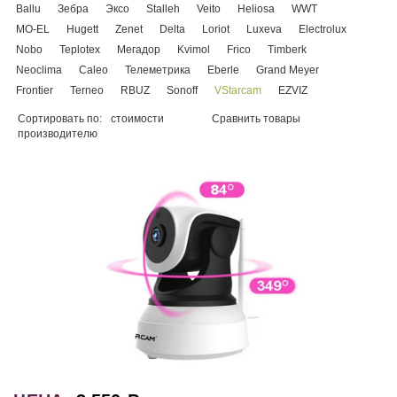
Ballu
Зебра
Эксо
Stalleh
Veito
Heliosa
WWT
MO-EL
Hugett
Zenet
Delta
Loriot
Luxeva
Electrolux
Nobo
Teplotex
Мегадор
Kvimol
Frico
Timberk
Neoclima
Caleo
Телеметрика
Eberle
Grand Meyer
Frontier
Terneo
RBUZ
Sonoff
VStarcam
EZVIZ
Сортировать по:
стоимости
Сравнить товары
производителю