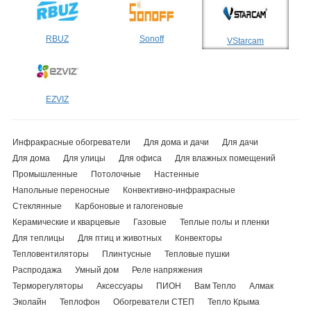
RBUZ
Sonoff
VStarcam
EZVIZ
Инфракрасные обогреватели
Для дома и дачи
Для дачи
Для дома
Для улицы
Для офиса
Для влажных помещений
Промышленные
Потолочные
Настенные
Напольные переносные
Конвективно-инфракрасные
Стеклянные
Карбоновые и галогеновые
Керамические и кварцевые
Газовые
Теплые полы и пленки
Для теплицы
Для птиц и животных
Конвекторы
Тепловентиляторы
Плинтусные
Тепловые пушки
Распродажа
Умный дом
Реле напряжения
Терморегуляторы
Аксессуары
ПИОН
Вам Тепло
Алмак
Эколайн
Теплофон
Обогреватели СТЕП
Тепло Крыма