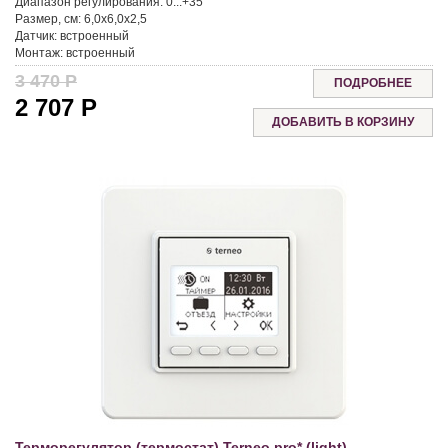
Диапазон регулирования:
0...+35
Размер, см:
6,0x6,0x2,5
Датчик:
встроенный
Монтаж:
встроенный
3 470
Р
ПОДРОБНЕЕ
2 707
Р
Терморегулятор (термостат) Terneo pro* (light)