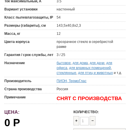
Ток максимальный, А
3.5
Вариант установки
настенный
Класс пылевлагозащиты, IP
54
Размеры (габариты), см
143,5x40,8x2,3
Масса, кг
12
Цвета корпуса
прозрачное стекло в серебристой
рамке
Гарантия / срок службы, лет
3 / 25
Назначение
бытовое
,
для дома
,
для дачи
,
для
офиса
,
для влажных помещений
,
стеклянные
,
для птиц и животных
и т.д.
Производитель
ПИОН, ТермоГлас
Страна производства
Россия
Примечание
СНЯТ С ПРОИЗВОДСТВА
ЦЕНА:
КОЛИЧЕСТВО:
0
Р
+
−