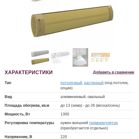
ХАРАКТЕРИСТИКИ
Добавить в сравнение
Тип
потолочный
,
настенный
(под потолок,
опция)
Вид
алюминиевый, овальный
Площадь обогрева, кв.м
до 13 (зима) - до 26 (весна/осень)
Мощность, Вт
1300
Регулировка температуры
нужен внешний
терморегулятор
(приобретается отдельно)
Напряжение, В
220