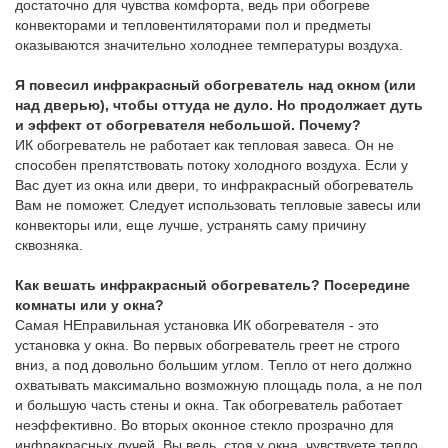
достаточно для чувства комфорта, ведь при обогреве
конвекторами и тепловентиляторами пол и предметы
оказываются значительно холоднее температуры воздуха.
Я повесил инфракрасный обогреватель над окном (или
над дверью), чтобы оттуда не дуло. Но продолжает дуть
и эффект от обогревателя небольшой. Почему?
ИК обогреватель не работает как тепловая завеса. Он не
способен препятствовать потоку холодного воздуха. Если у
Вас дует из окна или двери, то инфракрасный обогреватель
Вам не поможет. Следует использовать тепловые завесы или
конвекторы или, еще лучше, устранять саму причину
сквозняка.
Как вешать инфракрасный обогреватель? Посередине
комнаты или у окна?
Самая НЕправильная установка ИК обогревателя - это
установка у окна. Во первых обогреватель греет не строго
вниз, а под довольно большим углом. Тепло от него должно
охватывать максимально возможную площадь пола, а не пол
и большую часть стены и окна. Так обогреватель работает
неэффективно. Во вторых оконное стекло прозрачно для
инфракрасных лучей. Вы ведь, стоя у окна, чувствуете тепло