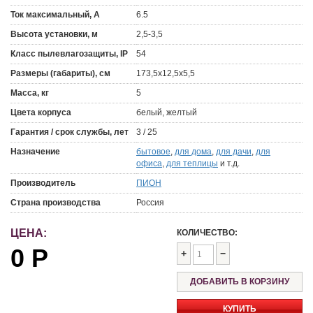
Ток максимальный, А
6.5
Высота установки, м
2,5-3,5
Класс пылевлагозащиты, IP
54
Размеры (габариты), см
173,5x12,5x5,5
Масса, кг
5
Цвета корпуса
белый, желтый
Гарантия / срок службы, лет
3 / 25
Назначение
бытовое
,
для дома
,
для дачи
,
для
офиса
,
для теплицы
и т.д.
Производитель
ПИОН
Страна производства
Россия
ЦЕНА:
КОЛИЧЕСТВО:
0
Р
+
−
КУПИТЬ